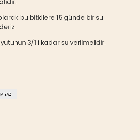
lıdır.
larak bu bitkilere 15 günde bir su
deriz.
utunun 3/1 i kadar su verilmelidir.
M YAZ