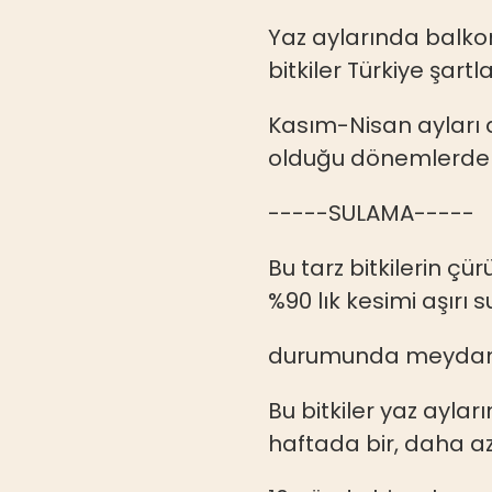
Yaz aylarında balko
bitkiler Türkiye şart
Kasım-Nisan ayları a
olduğu dönemlerde 
-----SULAMA-----
Bu tarz bitkilerin ç
%90 lık kesimi aşır
durumunda meydana
Bu bitkiler yaz ayla
haftada bir, daha a