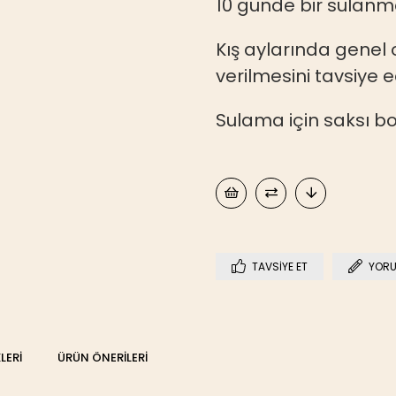
10 günde bir sulanma
Kış aylarında genel o
verilmesini tavsiye e
Sulama için saksı boy
TAVSIYE ET
YORU
LERI
ÜRÜN ÖNERILERI