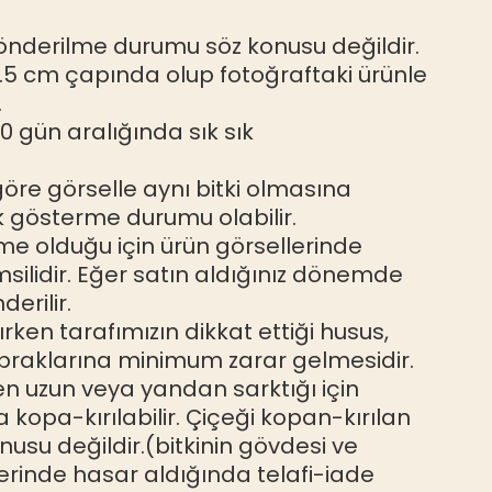
gönderilme durumu söz konusu değildir.
.5 cm çapında olup fotoğraftaki ürünle
.
0 gün aralığında sık sık
e görselle aynı bitki olmasına
k gösterme durumu olabilir.
e olduğu için ürün görsellerinde
silidir. Eğer satın aldığınız dönemde
derilir.
ırken tarafımızın dikkat ettiği husus,
apraklarına minimum zarar gelmesidir.
den uzun veya yandan sarktığı için
opa-kırılabilir. Çiçeği kopan-kırılan
konusu değildir.(bitkinin gövdesi ve
erinde hasar aldığında telafi-iade