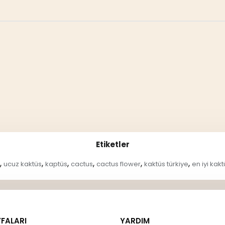
Etiketler
,
,
,
,
,
,
ucuz kaktüs
kaptüs
cactus
cactus flower
kaktüs türkiye
en iyi kakt
YFALARI
YARDIM