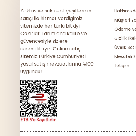
Kaktüs ve sukulent çeşitlerinin
Hakkımızd
satışı ile hizmet verdiğimiz
Müşteri Y
sitemizde her türlü bitkiyi
Ödeme ve 
Çakırlar Tarımland kalite ve
Gizlilik İlkel
güvencesiyle sizlere
Üyelik Söz
sunmaktayız. Online satış
sitemiz Türkiye Cumhuriyeti
Mesafeli S
yasal satış mevzuatlarına %100
İletişim
uygundur.