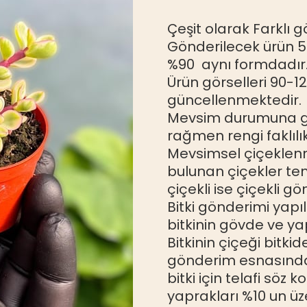
Çeşit olarak Farklı 
Gönderilecek ürün 5
%90 aynı formdadır
Ürün görselleri 90-12
güncellenmektedir.
Mevsim durumuna gör
rağmen rengi faklılı
Mevsimsel çiçeklenm
bulunan çiçekler tem
çiçekli ise çiçekli gön
Bitki gönderimi yapıl
bitkinin gövde ve y
Bitkinin çiçeği bitki
gönderim esnasında k
bitki için telafi söz 
yaprakları %10 un üz