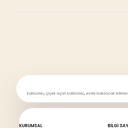
,
,
kaktusler
çiçek açan kaktüsler
evde bakılacak bitkiler
KURUMSAL
BILGI SA