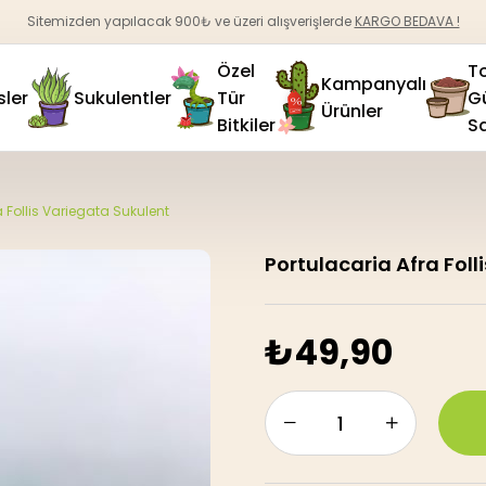
Sitemizden yapılacak 900₺ ve üzeri alışverişlerde
KARGO BEDAVA !
Özel
T
Kampanyalı
sler
Sukulentler
Tür
G
Ürünler
Bitkiler
Sa
a Follis Variegata Sukulent
Portulacaria Afra Foll
₺49,90