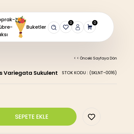
oprak-
0
0
übre-
Buketler
ksı
< < Önceki Sayfaya Dön
is Variegata Sukulent
STOK KODU
(SKLNT-0016)