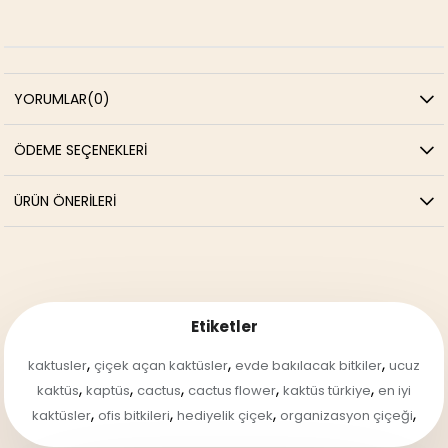
YORUMLAR
(0)
ÖDEME SEÇENEKLERI
ÜRÜN ÖNERILERI
Etiketler
,
,
,
kaktusler
çiçek açan kaktüsler
evde bakılacak bitkiler
ucuz
,
,
,
,
,
kaktüs
kaptüs
cactus
cactus flower
kaktüs türkiye
en iyi
,
,
,
,
kaktüsler
ofis bitkileri
hediyelik çiçek
organizasyon çiçeği