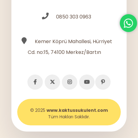
0850 303 0963
Kemer Köprü Mahallesi, Hürriyet
Cd. no:15, 74100 Merkez/Bartın
© 2025
www.kaktussukulent.com
Tüm Hakları Saklıdır.