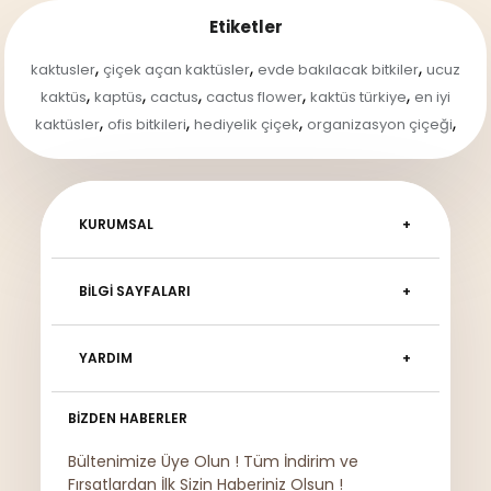
Etiketler
,
,
,
kaktusler
çiçek açan kaktüsler
evde bakılacak bitkiler
ucuz
,
,
,
,
,
kaktüs
kaptüs
cactus
cactus flower
kaktüs türkiye
en iyi
,
,
,
,
kaktüsler
ofis bitkileri
hediyelik çiçek
organizasyon çiçeği
KURUMSAL
BILGI SAYFALARI
YARDIM
BIZDEN HABERLER
Bültenimize Üye Olun ! Tüm İndirim ve
Fırsatlardan İlk Sizin Haberiniz Olsun !