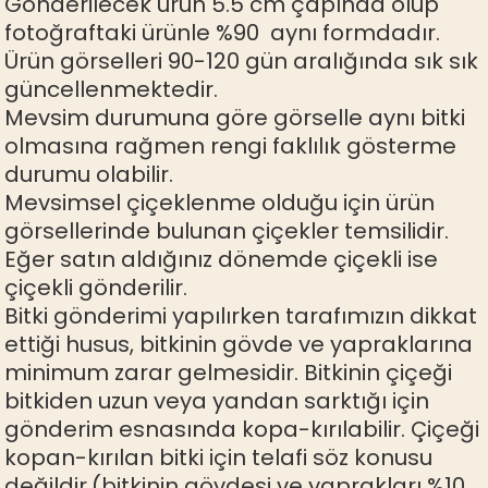
Gönderilecek ürün 5.5 cm çapında olup
fotoğraftaki ürünle %90 aynı formdadır.
Ürün görselleri 90-120 gün aralığında sık sık
güncellenmektedir.
Mevsim durumuna göre görselle aynı bitki
olmasına rağmen rengi faklılık gösterme
durumu olabilir.
Mevsimsel çiçeklenme olduğu için ürün
görsellerinde bulunan çiçekler temsilidir.
Eğer satın aldığınız dönemde çiçekli ise
çiçekli gönderilir.
Bitki gönderimi yapılırken tarafımızın dikkat
ettiği husus, bitkinin gövde ve yapraklarına
minimum zarar gelmesidir. Bitkinin çiçeği
bitkiden uzun veya yandan sarktığı için
gönderim esnasında kopa-kırılabilir. Çiçeği
kopan-kırılan bitki için telafi söz konusu
değildir.(bitkinin gövdesi ve yaprakları %10