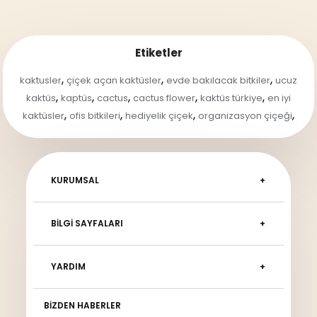
Etiketler
,
,
,
kaktusler
çiçek açan kaktüsler
evde bakılacak bitkiler
ucuz
,
,
,
,
,
kaktüs
kaptüs
cactus
cactus flower
kaktüs türkiye
en iyi
,
,
,
,
kaktüsler
ofis bitkileri
hediyelik çiçek
organizasyon çiçeği
KURUMSAL
BILGI SAYFALARI
YARDIM
BIZDEN HABERLER