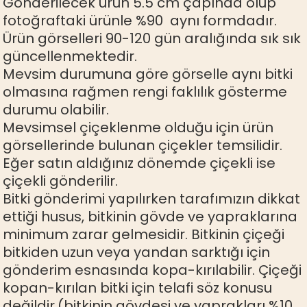
Gönderilecek ürün 5.5 cm çapında olup
fotoğraftaki ürünle %90 aynı formdadır.
Ürün görselleri 90-120 gün aralığında sık sık
güncellenmektedir.
Mevsim durumuna göre görselle aynı bitki
olmasına rağmen rengi faklılık gösterme
durumu olabilir.
Mevsimsel çiçeklenme olduğu için ürün
görsellerinde bulunan çiçekler temsilidir.
Eğer satın aldığınız dönemde çiçekli ise
çiçekli gönderilir.
Bitki gönderimi yapılırken tarafımızın dikkat
ettiği husus, bitkinin gövde ve yapraklarına
minimum zarar gelmesidir. Bitkinin çiçeği
bitkiden uzun veya yandan sarktığı için
gönderim esnasında kopa-kırılabilir. Çiçeği
kopan-kırılan bitki için telafi söz konusu
değildir.(bitkinin gövdesi ve yaprakları %10