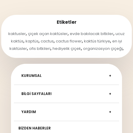
Etiketler
,
,
,
kaktusler
çiçek açan kaktüsler
evde bakılacak bitkiler
ucuz
,
,
,
,
,
kaktüs
kaptüs
cactus
cactus flower
kaktüs türkiye
en iyi
,
,
,
,
kaktüsler
ofis bitkileri
hediyelik çiçek
organizasyon çiçeği
KURUMSAL
BILGI SAYFALARI
YARDIM
BIZDEN HABERLER