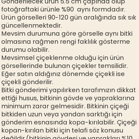
Gönderilecek ürün 5.5 cm çapında olup
fotoğraftaki ürünle %90 aynı formdadır.
Ürün görselleri 90-120 gün aralığında sık sık
güncellenmektedir.
Mevsim durumuna göre görselle aynı bitki
olmasına rağmen rengi faklılık gösterme
durumu olabilir.
Mevsimsel çiçeklenme olduğu için ürün
görsellerinde bulunan çiçekler temsilidir.
Eğer satın aldığınız dönemde çiçekli ise
çiçekli gönderilir.
Bitki gönderimi yapılırken tarafımızın dikkat
ettiği husus, bitkinin gövde ve yapraklarına
minimum zarar gelmesidir. Bitkinin çiçeği
bitkiden uzun veya yandan sarktığı için
gönderim esnasında kopa-kırılabilir. Çiçeği
kopan-kırılan bitki için telafi söz konusu
değildir.(bitkinin gövdesi ve yaprakları %10