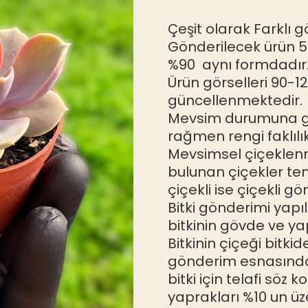
Çeşit olarak Farklı 
Gönderilecek ürün 5
%90 aynı formdadır
Ürün görselleri 90-12
güncellenmektedir.
Mevsim durumuna gör
rağmen rengi faklılı
Mevsimsel çiçeklenm
bulunan çiçekler tem
çiçekli ise çiçekli gön
Bitki gönderimi yapıl
bitkinin gövde ve y
Bitkinin çiçeği bitki
gönderim esnasında k
bitki için telafi söz 
yaprakları %10 un üz