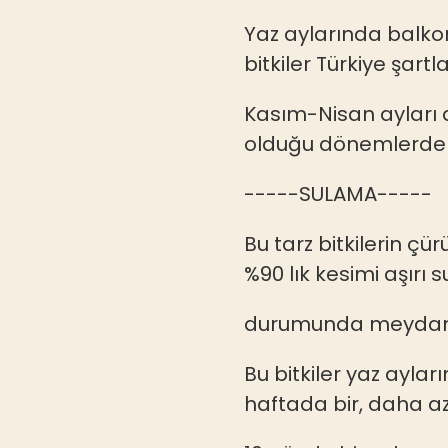
Yaz aylarında balko
bitkiler Türkiye şart
Kasım-Nisan ayları a
olduğu dönemlerde 
-----SULAMA-----
Bu tarz bitkilerin ç
%90 lık kesimi aşır
durumunda meydana
Bu bitkiler yaz ayla
haftada bir, daha a