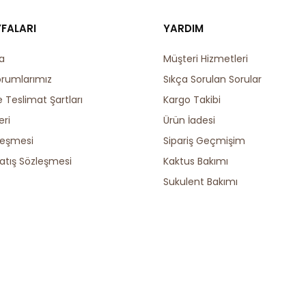
YFALARI
YARDIM
a
Müşteri Hizmetleri
orumlarımız
Sıkça Sorulan Sorular
Teslimat Şartları
Kargo Takibi
eri
Ürün İadesi
leşmesi
Sipariş Geçmişim
atış Sözleşmesi
Kaktus Bakımı
Sukulent Bakımı