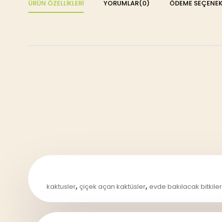
ÜRÜN ÖZELLIKLERI
YORUMLAR
(0)
ÖDEME SEÇENEK
,
,
kaktusler
çiçek açan kaktüsler
evde bakılacak bitkiler