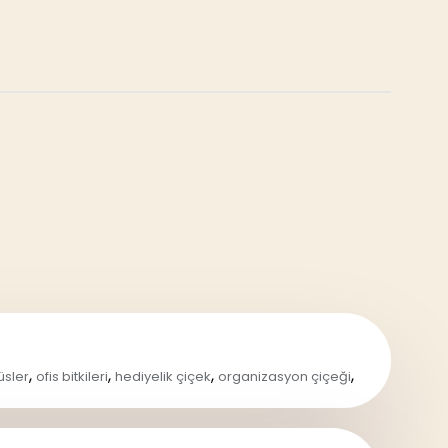
,
,
,
,
üsler
ofis bitkileri
hediyelik çiçek
organizasyon çiçeği