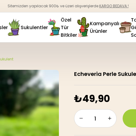
Sitemizden yapılacak 900₺ ve üzeri alışverişlerde
KARGO BEDAVA !
Özel
T
Kampanyalı
sler
Sukulentler
Tür
G
Ürünler
Bitkiler
Sa
Sukulent
Echeveria Perle Sukul
₺49,90