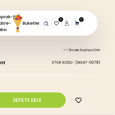
oprak-
0
0
übre-
Buketler
ksı
< < Önceki Sayfaya Dön
ent
STOK KODU
(SKLNT-0078)