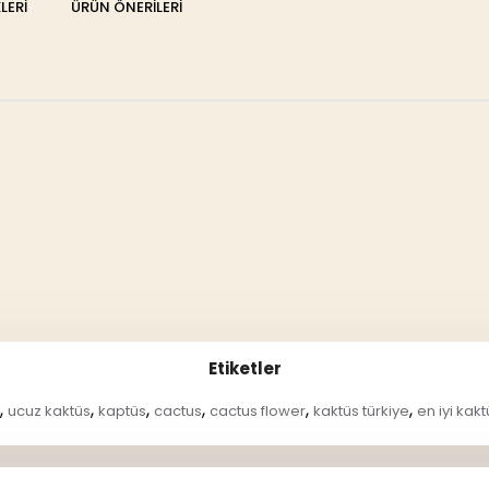
LERI
ÜRÜN ÖNERILERI
Etiketler
,
,
,
,
,
,
ucuz kaktüs
kaptüs
cactus
cactus flower
kaktüs türkiye
en iyi kakt