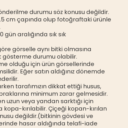
gönderilme durumu söz konusu değildir.
.5 cm çapında olup fotoğraftaki ürünle
.
0 gün aralığında sık sık
e görselle aynı bitki olmasına
k gösterme durumu olabilir.
e olduğu için ürün görsellerinde
silidir. Eğer satın aldığınız dönemde
derilir.
ırken tarafımızın dikkat ettiği husus,
apraklarına minimum zarar gelmesidir.
den uzun veya yandan sarktığı için
opa-kırılabilir. Çiçeği kopan-kırılan
konusu değildir.(bitkinin gövdesi ve
erinde hasar aldığında telafi-iade