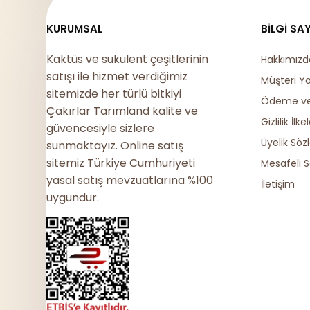
KURUMSAL
BILGI SA
Kaktüs ve sukulent çeşitlerinin
Hakkımızd
satışı ile hizmet verdiğimiz
Müşteri Y
sitemizde her türlü bitkiyi
Ödeme ve 
Çakırlar Tarımland kalite ve
Gizlilik İlkel
güvencesiyle sizlere
Üyelik Söz
sunmaktayız. Online satış
sitemiz Türkiye Cumhuriyeti
Mesafeli S
yasal satış mevzuatlarına %100
İletişim
uygundur.