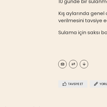
10 günde bir sulanma
Kış aylarında genel o
verilmesini tavsiye e
Sulama için saksı boy
TAVSIYE ET
YORU