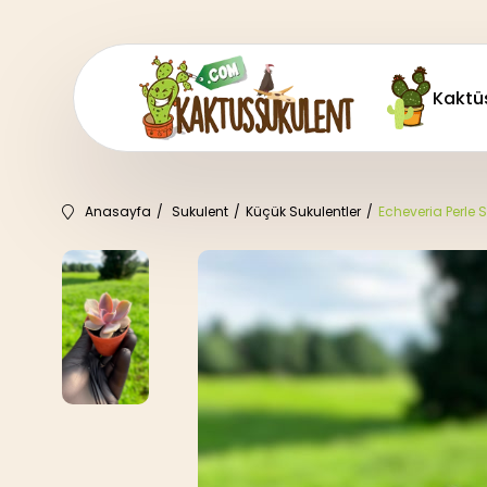
Kaktü
Anasayfa
Sukulent
Küçük Sukulentler
Echeveria Perle 