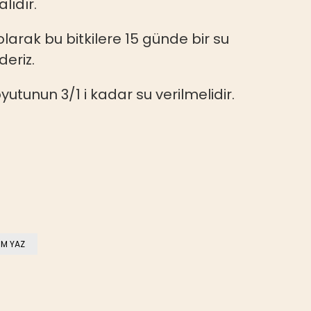
lıdır.
larak bu bitkilere 15 günde bir su
deriz.
utunun 3/1 i kadar su verilmelidir.
M YAZ