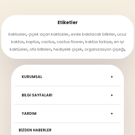
Etiketler
,
,
,
kaktusler
çiçek açan kaktüsler
evde bakılacak bitkiler
ucuz
,
,
,
,
,
kaktüs
kaptüs
cactus
cactus flower
kaktüs türkiye
en iyi
,
,
,
,
kaktüsler
ofis bitkileri
hediyelik çiçek
organizasyon çiçeği
KURUMSAL
BILGI SAYFALARI
YARDIM
BIZDEN HABERLER