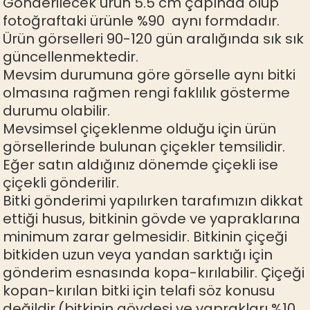
Gönderilecek ürün 5.5 cm çapında olup
fotoğraftaki ürünle %90 aynı formdadır.
Ürün görselleri 90-120 gün aralığında sık sık
güncellenmektedir.
Mevsim durumuna göre görselle aynı bitki
olmasına rağmen rengi faklılık gösterme
durumu olabilir.
Mevsimsel çiçeklenme olduğu için ürün
görsellerinde bulunan çiçekler temsilidir.
Eğer satın aldığınız dönemde çiçekli ise
çiçekli gönderilir.
Bitki gönderimi yapılırken tarafımızın dikkat
ettiği husus, bitkinin gövde ve yapraklarına
minimum zarar gelmesidir. Bitkinin çiçeği
bitkiden uzun veya yandan sarktığı için
gönderim esnasında kopa-kırılabilir. Çiçeği
kopan-kırılan bitki için telafi söz konusu
değildir.(bitkinin gövdesi ve yaprakları %10