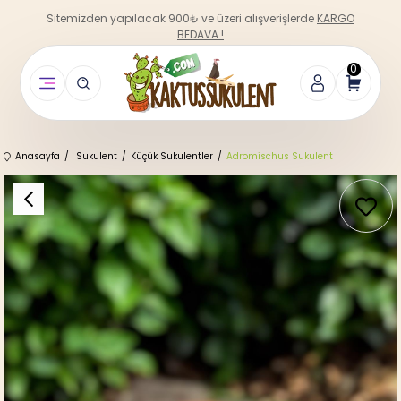
Sitemizden yapılacak 900₺ ve üzeri alışverişlerde
KARGO
BEDAVA !
0
Anasayfa
Sukulent
Küçük Sukulentler
Adromischus Sukulent