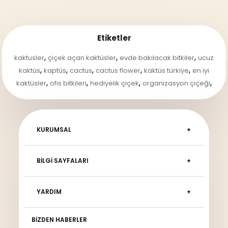
Etiketler
,
,
,
kaktusler
çiçek açan kaktüsler
evde bakılacak bitkiler
ucuz
,
,
,
,
,
kaktüs
kaptüs
cactus
cactus flower
kaktüs türkiye
en iyi
,
,
,
,
kaktüsler
ofis bitkileri
hediyelik çiçek
organizasyon çiçeği
KURUMSAL
BILGI SAYFALARI
YARDIM
BIZDEN HABERLER