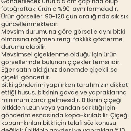
Gönderilecek ürün 5.5 cm çapında olup
fotoğraftaki ürünle %90 aynı formdadır.
Ürün görselleri 90-120 gün aralığında sık sık
güncellenmektedir.
Mevsim durumuna göre görselle aynı bitki
olmasına rağmen rengi faklılık gösterme
durumu olabilir.
Mevsimsel çiçeklenme olduğu için ürün
görsellerinde bulunan çiçekler temsilidir.
Eğer satın aldığınız dönemde çiçekli ise
çiçekli gönderilir.
Bitki gönderimi yapılırken tarafımızın dikkat
ettiği husus, bitkinin gövde ve yapraklarına
minimum zarar gelmesidir. Bitkinin çiçeği
bitkiden uzun veya yandan sarktığı için
gönderim esnasında kopa-kırılabilir. Çiçeği
kopan-kırılan bitki için telafi söz konusu
değildir.(bitkinin gövdesi ve yaprakları %10